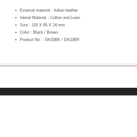
Extemal material：Italian leather
Interal Material：Cotton and Linen
Size：110 X 95 X 24 mm
Color：Black / Brown
Product No.：DA33BK / DA33BR