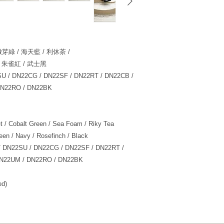
芽綠 / 海天藍 / 利休茶 /
/ 朱雀紅 / 武士黑
 / DN22CG / DN22SF / DN22RT / DN22CB /
DN22RO / DN22BK
t / Cobalt Green / Sea Foam / Riky Tea
een / Navy / Rosefinch / Black
 DN22SU / DN22CG / DN22SF / DN22RT /
DN22UM / DN22RO / DN22BK
ed)