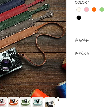
COLOR
*
商品特色：
1. 進口牛皮
保養說明：
2. 適用於圓孔相機,可
3. 帶身與皮檔片一體
- 避開高溫及潮濕的
4. 熱壓精美質感LOGO
- 皮革表面沾染污漬
- 皮革若沾到水份，