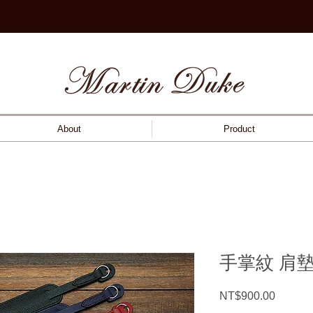
About
Product
手掌紋 肩
Price
NT$900.00