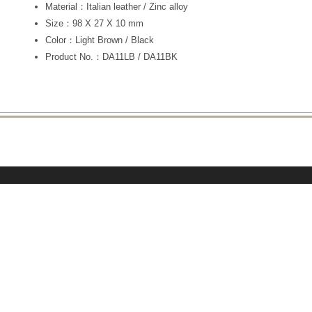
Material：Italian leather / Zinc alloy
Size：98 X 27 X 10 mm
Color：Light Brown / Black
Product No.：DA11LB / DA11BK