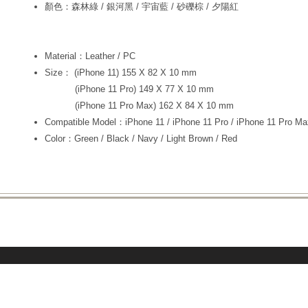
顏色：森林綠 / 銀河黑 / 宇宙藍 / 砂礫棕 / 夕陽紅
Material：Leather / PC
Size： (iPhone 11) 155 X 82 X 10 mm
(iPhone 11 Pro) 149 X 77 X 10 mm
(iPhone 11 Pro Max) 162 X 84 X 10 mm
Compatible Model：iPhone 11 / iPhone 11 Pro / iPhone 11 Pro Ma
Color：Green / Black / Navy / Light Brown / Red