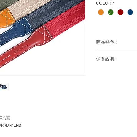
COLOR
*
商品特色：
1. 連接繩為1cm織
保養說明：
2. 織帶加寬加厚，增
3. 熱壓精美質感LOGO
- 避開高溫及潮濕的
- 皮革表面沾染污漬
- 皮革若沾到水份，
 深海藍
JR /DN41NB