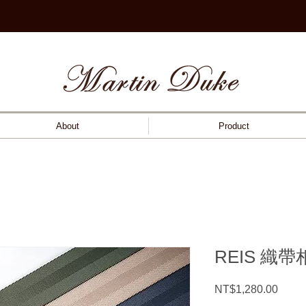
About
Product
REIS 織
Price
NT$1,280.00